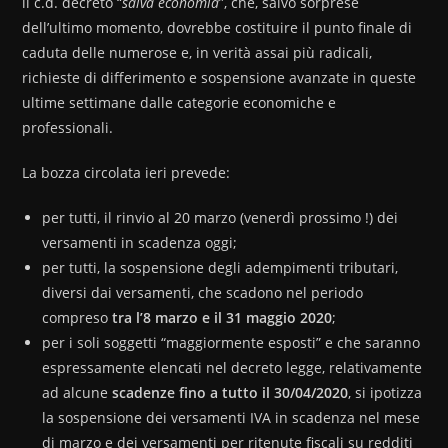
il c.d. decreto “
salva economia
”, che, salvo sorprese
dell’ultimo momento, dovrebbe costituire il punto finale di
caduta delle numerose e, in verità assai più radicali,
richieste di differimento e sospensione avanzate in queste
ultime settimane dalle categorie economiche e
professionali.
La bozza circolata ieri prevede:
per tutti, il rinvio al 20 marzo (venerdì prossimo !) dei
versamenti in scadenza oggi;
per tutti, la sospensione degli adempimenti tributari,
diversi dai versamenti, che scadono nel periodo
compreso
tra l’8 marzo e il 31 maggio 2020
;
per i soli soggetti “maggiormente esposti” e che saranno
espressamente elencati nel decreto legge, relativamente
ad alcune
scadenze fino a tutto il 30/04/2020
, si ipotizza
la sospensione dei versamenti IVA in scadenza nel mese
di marzo e dei versamenti per ritenute fiscali su redditi