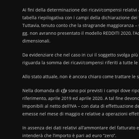
Ai fini della determinazione dei ricavi/compensi relativi
tabella riepilogativa con i campi della dichiarazione dei “
Tuttavia, tenuto conto che la stragrande maggioranza – se
gg. non avranno presentato il modello REDDITI 2020, l’Ad
dimensionali.
Da evidenziare che nel caso in cui il soggetto svolga più at
riguarda la somma dei ricavi/compensi riferiti a tutte le a
Allo stato attuale, non è ancora chiaro come trattare le 
Nella domanda di
cfp
sono poi previsti i campi dove ripo
riferimento, aprile 2019 ed aprile 2020. A tal fine devon
imponibili al netto dell’IVA – con data di effettuazione d
emesse nel mese di maggio e relative a operazioni effett
In assenza dei dati relativi all’ammontare del fatturato 
intenderà che l’importo è pari ad euro “zero”.