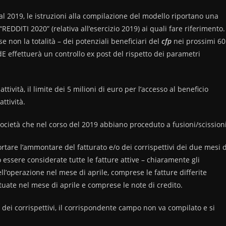
 al 2019, le istruzioni alla compilazione del modello riportano una
REDDITI 2020” (relativa all’esercizio 2019) ai quali fare riferimento.
 non la totalità – dei potenziali beneficiari del
cfp
nei prossimi 60
E effettuerà un controllo ex post del rispetto dei parametri
tività, il limite dei 5 milioni di euro per l’accesso al beneficio
ttività.
società che nel corso del 2019 abbiano proceduto a fusioni/scissioni
rtare l’ammontare del fatturato e/o dei corrispettivi dei due mesi d
o essere considerate tutte le fatture attive – chiaramente gli
ell’operazione nel mese di aprile, comprese le fatture differite
uate nel mese di aprile e comprese le note di credito.
e dei corrispettivi, il corrispondente campo non va compilato e si