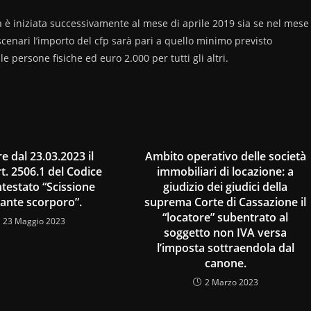
ità è iniziata successivamente al mese di aprile 2019 sia se nel mese
scenari l’importo del cfp sarà pari a quello minimo previsto
e persone fisiche ed euro 2.000 per tutti gli altri.
re dal 23.03.2023 il
Ambito operativo delle società
t. 2506.1 del Codice
immobiliari di locazione: a
intestato “Scissione
giudizio dei giudici della
ante scorporo”.
suprema Corte di Cassazione il
“locatore” subentrato al
23 Maggio 2023
soggetto non IVA versa
l’imposta sottraendola dal
canone.
2 Marzo 2023