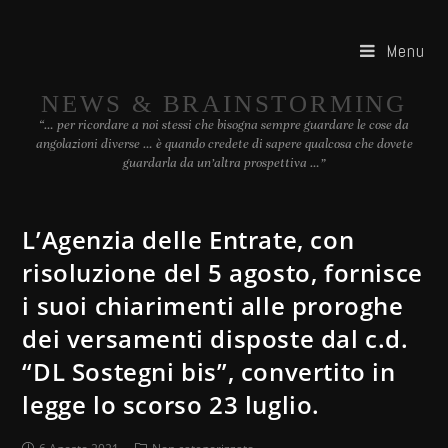
Menu
NEWS & BRAINSTORMING
“… per ricordare a noi stessi che bisogna sempre guardare le cose da
angolazioni diverse … è quando credete di sapere qualcosa che dovete
guardarla da un’altra prospettiva …”
L’Agenzia delle Entrate, con
risoluzione del 5 agosto, fornisce
i suoi chiarimenti alle proroghe
dei versamenti disposte dal c.d.
“DL Sostegni bis”, convertito in
legge lo scorso 23 luglio.